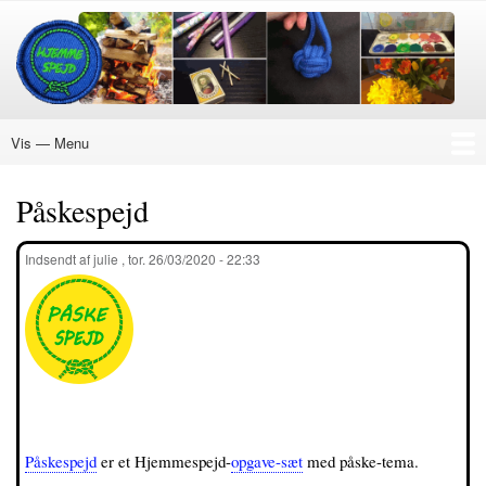
Gå
til
hovedindhold
Vis — Menu
Menu
Nye Aktiviteter
Ukraine
Hvordan
Køb Mærke
Materialer
Hjemmespejd
Julespejd
EXPERT
18+
DIN EGEN PLAN
Om Hjemmespejd
Påskespejd
Påskespejd
Indsendt af
julie
,
tor. 26/03/2020 - 22:33
Påskespejd
er et Hjemmespejd-
opgave-sæt
med påske-tema.