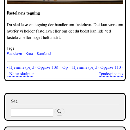
Fastelavns tegning
Du skal lave en tegning der handler om fastelavn. Det kan være om
hvorfor vi holder fastelavn eller om det du bedst kan lide ved
fastelavn eller noget helt andet.
Tags
Fastelavn
Krea
Samfund
‹
Hjemmespejd - Opgave 108
Op
Hjemmespejd - Opgave 110 -
Bognavigations-
›
- Natur-skulptur
Tønde/pinata
links
for
Hjemmespejd
Søg
-
Søg
Opgave
109