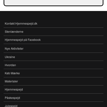
Kontakt Hjemmespejd.dk
FOOTER-
MENU
Stenlænderne
Hjemmespejd på Facebook
Nye Aktiviteter
MENU
Ukraine
Hvordan
Køb Mærke
Materialer
Hjemmespejd
Påskespejd
Julespejd