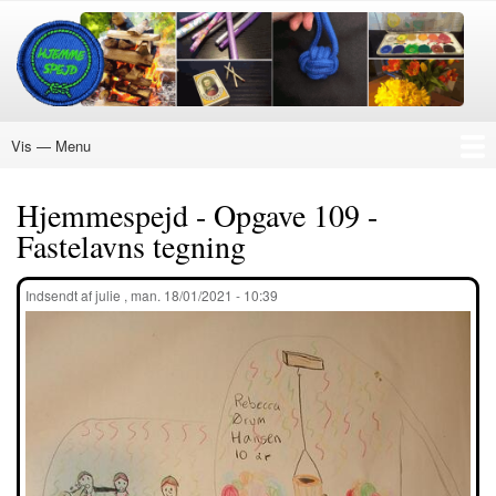
Gå
til
hovedindhold
Vis — Menu
Menu
Nye Aktiviteter
Ukraine
Hvordan
Køb Mærke
Materialer
Hjemmespejd
Påskespejd
Julespejd
EXPERT
18+
DIN EGEN PLAN
Om Hjemmespejd
Hjemmespejd - Opgave 109 -
Fastelavns tegning
Indsendt af
julie
,
man. 18/01/2021 - 10:39