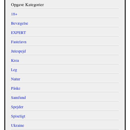
-
Opgave Kategorier
Fastelavns
18+
tegning
Bevægelse
EXPERT
Fastelavn
Julespejd
Krea
Leg
Natur
Påske
Samfund
Spejder
Spiseligt
Ukraine