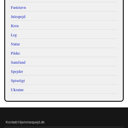
Fastelavn
Julespejd
Krea
Leg
Natur
Påske
Samfund
Spejder
Spiseligt
Ukraine
Kontakt Hjemmespejd.dk
FOOTER-