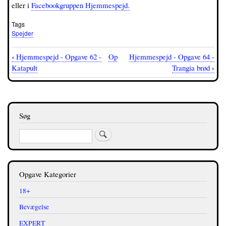
eller i
Facebookgruppen Hjemmespejd.
Tags
Spejder
‹
Hjemmespejd - Opgave 62 -
Op
Hjemmespejd - Opgave 64 -
Bognavigations-
›
Katapult
Trangia brød
links
for
Hjemmespejd
Søg
-
Søg
Opgave
63
-
Opgave Kategorier
Usynlig
18+
skrift
Bevægelse
EXPERT