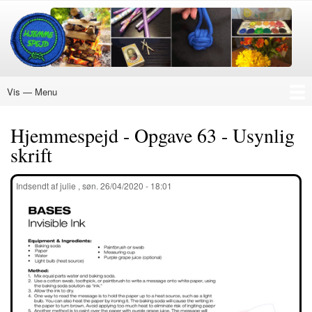
Gå
til
hovedindhold
Vis — Menu
Menu
Nye Aktiviteter
Ukraine
Hvordan
Køb Mærke
Materialer
Hjemmespejd
Påskespejd
Julespejd
EXPERT
18+
DIN EGEN PLAN
Om Hjemmespejd
Hjemmespejd - Opgave 63 - Usynlig
skrift
Indsendt af
julie
,
søn. 26/04/2020 - 18:01