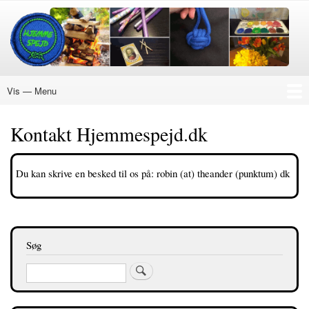
Gå
til
hovedindhold
Vis — Menu
Menu
Nye Aktiviteter
Ukraine
Hvordan
Køb Mærke
Materialer
Hjemmespejd
Påskespejd
Julespejd
EXPERT
18+
DIN EGEN PLAN
Om Hjemmespejd
Kontakt Hjemmespejd.dk
Du kan skrive en besked til os på: robin (at) theander (punktum) dk
Søg
Søg