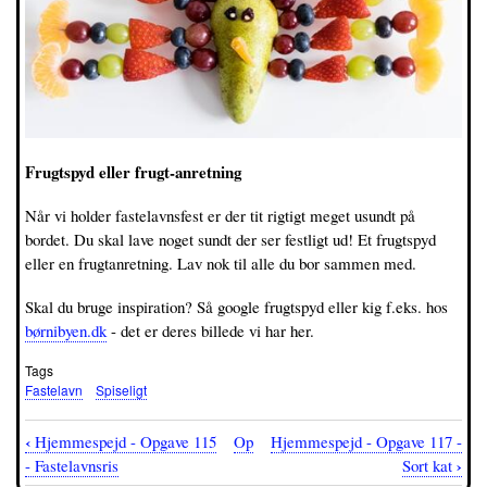
Frugtspyd eller frugt-anretning
Når vi holder fastelavnsfest er der tit rigtigt meget usundt på
bordet. Du skal lave noget sundt der ser festligt ud! Et frugtspyd
eller en frugtanretning. Lav nok til alle du bor sammen med.
Skal du bruge inspiration? Så google frugtspyd eller kig f.eks. hos
børnibyen.dk
- det er deres billede vi har her.
Tags
Fastelavn
Spiseligt
‹
Hjemmespejd - Opgave 115
Op
Hjemmespejd - Opgave 117 -
Bognavigations-
›
- Fastelavnsris
Sort kat