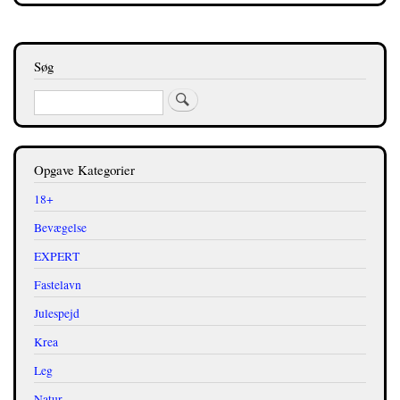
links
for
Hjemmespejd
Søg
-
Søg
Opgave
116
-
Opgave Kategorier
Frugtspyd
18+
Bevægelse
EXPERT
Fastelavn
Julespejd
Krea
Leg
Natur