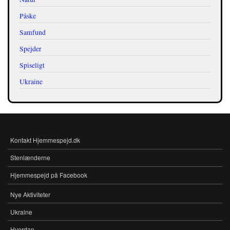
Påske
Samfund
Spejder
Spiseligt
Ukraine
Kontakt Hjemmespejd.dk
FOOTER-
MENU
Stenlænderne
Hjemmespejd på Facebook
Nye Aktiviteter
MENU
Ukraine
Hvordan