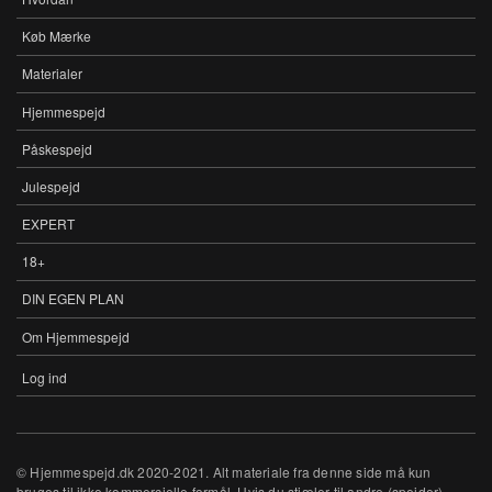
Køb Mærke
Materialer
Hjemmespejd
Påskespejd
Julespejd
EXPERT
18+
DIN EGEN PLAN
Om Hjemmespejd
Log ind
BRUGERKONTOMENU
© Hjemmespejd.dk 2020-2021. Alt materiale fra denne side må kun
bruges til ikke kommercielle formål. Hvis du stjæler til andre (spejder)