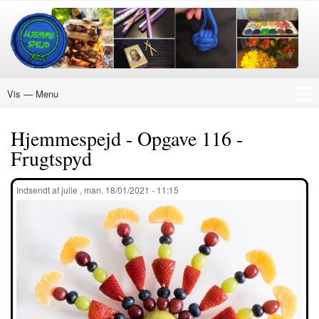
Gå
til
hovedindhold
Vis — Menu
Menu
Nye Aktiviteter
Ukraine
Hvordan
Køb Mærke
Materialer
Hjemmespejd
Påskespejd
Julespejd
EXPERT
18+
DIN EGEN PLAN
Om Hjemmespejd
Hjemmespejd - Opgave 116 -
Frugtspyd
Indsendt af
julie
,
man. 18/01/2021 - 11:15